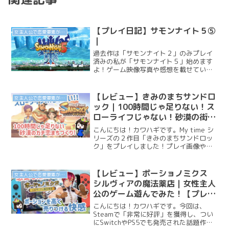
【プレイ日記】サモンナイト５⑤
女主人公で恋愛要素があるゲーム
｜
過去作は「サモンナイト２」のみプレイ
済みの私が「サモンナイト５」始めます
よ！ゲーム映像写真や感想を載せていま
す。ネタバレが含まれますので、閲覧に
は注意してください。今日は第７章から
始めていきます。ギフトが思ったよりヤ
【レビュー】きみのまちサンドロ
女主人公で恋愛要素があるゲーム
バいやつだった「真紅の鎖...
ック｜100時間じゃ足りない！ス
ローライフじゃない！砂漠の街で
恋と希望のまちづくり【プレイ感
こんにちは！カワハギです。My time シ
想】
リーズの２作目「きみのまちサンドロッ
ク」をプレイしました！プレイ画像や感
想を載せているのでネタバレが含まれま
す。閲覧にはご注意ください。ゲーム紹
介きみのまちサンドロックとは？ジャン
【レビュー】ポーショノミクス
女主人公で恋愛要素があるゲーム
ルまちづくりシミ...
シルヴィアの魔法薬店｜女性主人
公のゲーム遊んでみた！【プレイ
感想】
こんにちは！カワハギです。今回は、
Steamで「非常に好評」を獲得し、つい
にSwitchやPS5でも発売された話題作