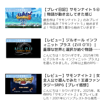
「ポーショノミクス シルヴィアの魔法薬
店」をプレイしました！プレイ画像や感
想を載せているので多少のネタバレが含
【プレイ日記】サモンナイト５④
女主人公で恋愛要素があるゲーム
まれます。閲覧...
｜物語が動き出してきた感じ
過去作は「サモンナイト２」のみプレイ
済みの私が「サモンナイト５」始めます
よ！今日は第５章から始めていきます。
学園でのお仕事から物語が動き出してき
た感唐突に出てくるニッポン人というワ
ード主人公は母校である学園にお仕事の
【レビュー】ジルオール インフ
女主人公で恋愛要素があるゲーム
ために向かいます。生徒で...
ィニット プラス（Zill O’ll）｜
重厚な世界と選択が紡ぐ物語…リ
プレイ性が高すぎる！【リメイク
こんにちは！カワハギです。2025年7月
熱望】
に『ジルオール インフィニット プラス』
を遊んでみました。20年以上前のRPGと
は思えないほど“自由”と“選択肢”に身を
委ねられる世界に感動です！プレイ画像
や感想を載せているので多少のネタバレ
【レビュー】サモンナイト２｜女
女主人公で恋愛要素があるゲーム
が含まれ...
主人公で遊んでみた！王道ファン
タジーSRPG【プレイ感想】
こんにちは！カワハギです。2025年、名
作RPG「サモンナイト２」をプレイしま
した！2001年にバンプレストから発売さ
れた人気シミュレーションRPG「サモン
ナイト2」。前作の世界観を受け継ぎつ