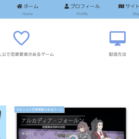
ホーム
プロフィール
サイ
Home
Profile
Ma
人公で恋愛要素があるゲーム
配信方法
女主人公で恋愛要素があるゲーム