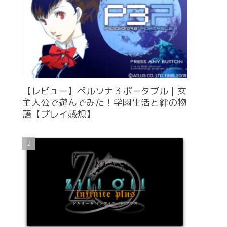
【レビュー】ペルソナ３ポータブル｜女
主人公で遊んでみた！学園生活と絆の物
語【プレイ感想】