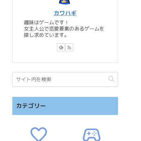
カワハギ
趣味はゲームです！
女主人公で恋愛要素のあるゲームを
探し求めています。
カテゴリー