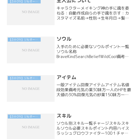
主人公について
【Zill O’ll】ジルオール インフィニットプラス（PSP版）攻略
キャラクターメイキング神の手に魂を委
ねる：自動作成自らの手で魂を示す：カ
スタマイズ名前→性別→生年月日→髪色
→３つの質問スタート別イベント性別と
出身地でスタートイベントが変化する。
初期選択肢は６つ。旅先の小さな町（男
女共通）スタート地点ノー...
ソウル
【Zill O’ll】ジルオール インフィニットプラス（PSP版）攻略
入手のために必要なソウルポイント一覧
ソウル名称
BraveKindSearchBeliefWildCool備考ブ
ルーフレアグロウファイター2アークソー
ド2477ルーンファイター12153マイティ
ブロウ65ロウフルブレード1874ウォーロ
ック2...
アイテム
【Zill O’ll】ジルオール インフィニットプラス（PSP版）攻略
一般アイテム回復アイテムアイテム名値
段効果備考元気の薬30味方一人のHPを最
大値の30%回復元気の妙薬150味方一人
のHPを最大値の50%回復元気の秘薬500
味方一人のHPを最大値まで回復心の水
300味方一人のMPを最大値の30%回復心
の清...
スキル
【Zill O’ll】ジルオール インフィニットプラス（PSP版）攻略
ソウル別スキル一覧チャージスキルスキ
ルソウル必要スキルポイント内容ハイス
ラッシュグロウファイター100１チャー
ジで３連続攻撃ハイバーストグロウファ