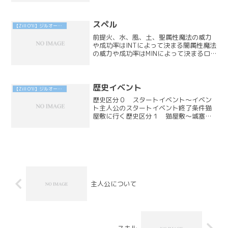
イター100１チャージで攻撃力を高めて
攻撃ギガスラッシュアークソード800３
チャージで７連続攻...
スペル
【Zill O’ll】ジルオール インフィニットプラス（PSP版）攻略
前提火、水、風、土、聖属性魔法の威力
や成功率はINTによって決まる闇属性魔法
の威力や成功率はMINによって決まるロ
ースペル魔法名属性魔法Lv消費MP内容フ
ァイア火18敵１体に火属性攻撃ファドル
火38敵１体を混乱状態にするストップ火
44ルーム...
歴史イベント
【Zill O’ll】ジルオール インフィニットプラス（PSP版）攻略
歴史区分０ スタートイベント〜イベン
ト主人公のスタートイベント終了条件猫
屋敷に行く歴史区分１ 猫屋敷〜城塞都
市に行かなければ終了しないため、一番
調整がしやすい区分。ここで可能な限り
多くの人物の親密度を上げておくと後が
楽。イベント終了条件リベ...
主人公について