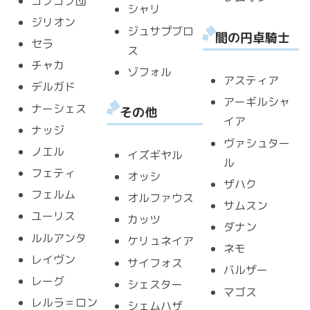
ゴブゴブ団
シャリ
ジリオン
ジュサプブロ
闇の円卓騎士
セラ
ス
チャカ
ゾフォル
アスティア
デルガド
アーギルシャ
ナーシェス
その他
イア
ナッジ
ヴァシュター
ノエル
イズギヤル
ル
フェティ
オッシ
ザハク
フェルム
オルファウス
サムスン
ユーリス
カッツ
ダナン
ルルアンタ
ケリュネイア
ネモ
レイヴン
サイフォス
バルザー
レーグ
シェスター
マゴス
レルラ＝ロン
シェムハザ